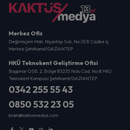
Merkez Ofis
Değirmiçem Mah. Nişantaşı Sok. No:13/E Cazibe İş
Merkezi Şehitkamil/GAZİANTEP
HKÜ Teknokent Geliştirme Ofisi
Başpınar OSB. 2. Bölge 83235 Nolu Cad. No:8 HKÜ
Teknokent Kampüsü Şehitkamil/GAZİANTEP
0342 255 55 43
0850 532 23 05
brain@kaktusmedya.com