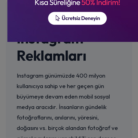
İnstagram
Reklamları
Instagram günümüzde 400 milyon
kullanıcıya sahip ve her geçen gün
büyümeye devam eden mobil sosyal
medya aracıdır. İnsanların gündelik
fotoğraflarını, anılarını, yöresini,
doğasını vs. birçok alandan fotoğraf ve