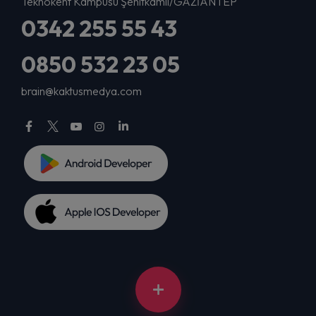
Teknokent Kampüsü Şehitkamil/GAZİANTEP
0342 255 55 43
0850 532 23 05
brain@kaktusmedya.com