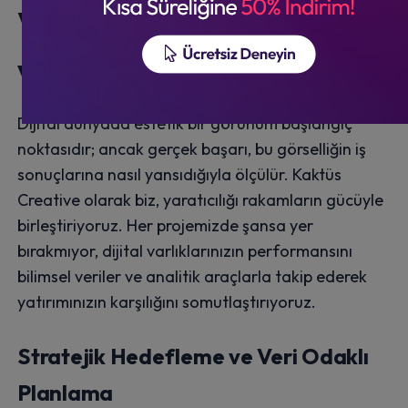
Veriye Dayalı Başarı
ve Somut Çıktılar
Dijital dünyada estetik bir görünüm başlangıç
noktasıdır; ancak gerçek başarı, bu görselliğin iş
sonuçlarına nasıl yansıdığıyla ölçülür. Kaktüs
Creative olarak biz, yaratıcılığı rakamların gücüyle
birleştiriyoruz. Her projemizde şansa yer
bırakmıyor, dijital varlıklarınızın performansını
bilimsel veriler ve analitik araçlarla takip ederek
yatırımınızın karşılığını somutlaştırıyoruz.
Stratejik Hedefleme ve Veri Odaklı
Planlama