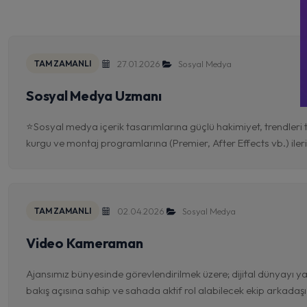
27.01.2026
Sosyal Medya
TAM ZAMANLI
Sosyal Medya Uzmanı
⭐Sosyal medya içerik tasarımlarına güçlü hakimiyet, trendleri
kurgu ve montaj programlarına (Premier, After Effects vb.) ileri
02.04.2026
Sosyal Medya
TAM ZAMANLI
Video Kameraman
Ajansımız bünyesinde görevlendirilmek üzere; dijital dünyayı ya
bakış açısına sahip ve sahada aktif rol alabilecek ekip arkadaşı 