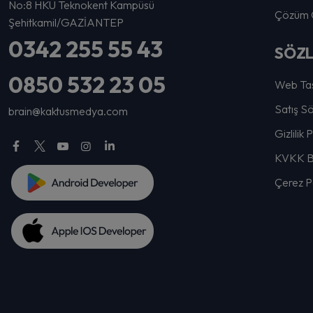
No:8 HKÜ Teknokent Kampüsü
Çözüm O
Şehitkamil/GAZİANTEP
0342 255 55 43
SÖZ
0850 532 23 05
Web Tas
Satış S
brain@kaktusmedya.com
Gizlilik 
KVKK Bi
Çerez Po