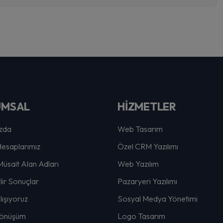
UMSAL
HİZMETLER
zda
Web Tasarım
esaplarımız
Özel CRM Yazılımı
Müsait Alan Adları
Web Yazılım
lir Sonuçlar
Pazaryeri Yazılımı
lışıyoruz
Sosyal Medya Yönetimi
 Dönüşüm
Logo Tasarım