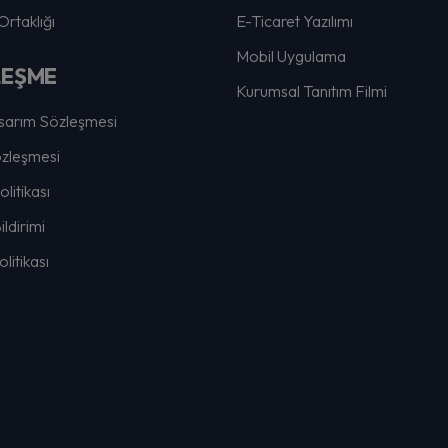
rtaklığı
E-Ticaret Yazılımı
Mobil Uygulama
LEŞME
Kurumsal Tanıtım Filmi
arım Sözleşmesi
özleşmesi
Politikası
ldirimi
litikası