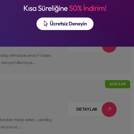
AÇIK İLAN
DETAYLAR
 takip etme becerisi⭐Video
 seviye hâkimiye...
AÇIK İLAN
DETAYLAR
kından takip eden, yenilikçi
arıyoruz....