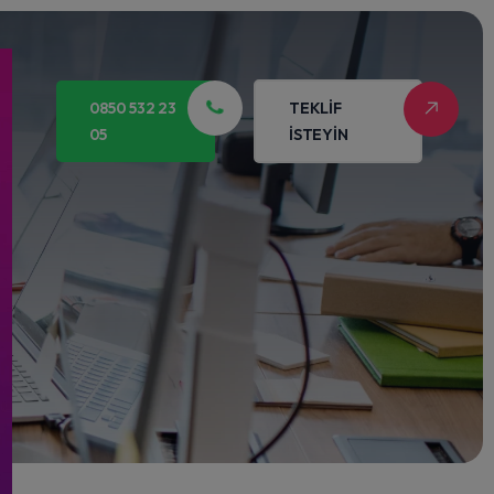
0850 532 23
TEKLIF
05
İSTEYIN