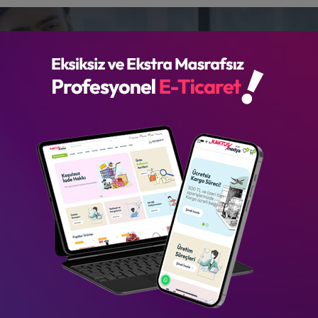
KAKTÜS
HİZMET
YAZILIM
REFERANS
Kaktüs Kariyer
Anasayfa
Kaktüs Kariyer