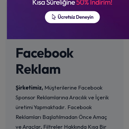
Facebook
Reklam
Şirketimiz,
Müşterilerine Facebook
Sponsor Reklamlarına Aracılık ve İçerik
üretimi Yapmaktadır. Facebook
Reklamları Başlatılmadan Önce Amaç
ve Araçlar, Filtreler Hakkında Kısa Bir