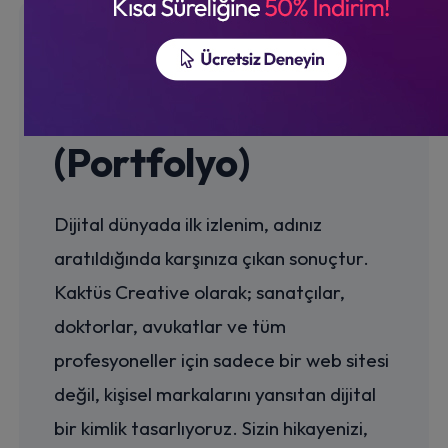
Kişisel Web
Tasarım
(Portfolyo)
Dijital dünyada ilk izlenim, adınız
aratıldığında karşınıza çıkan sonuçtur.
Kaktüs Creative olarak; sanatçılar,
doktorlar, avukatlar ve tüm
profesyoneller için sadece bir web sitesi
değil, kişisel markalarını yansıtan dijital
bir kimlik tasarlıyoruz. Sizin hikayenizi,