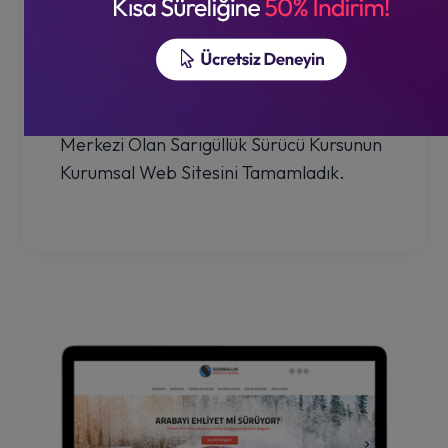
Gaziantep'in Lider Sürücü Eğitim
Merkezi Olan Sarıgüllük Sürücü Kursunun
Kurumsal Web Sitesini Tamamladık.