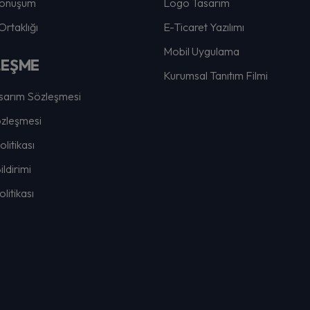
 Dönüşüm
Logo Tasarım
rtaklığı
E-Ticaret Yazılımı
Mobil Uygulama
LEŞME
Kurumsal Tanıtım Filmi
arım Sözleşmesi
özleşmesi
Politikası
ldirimi
litikası