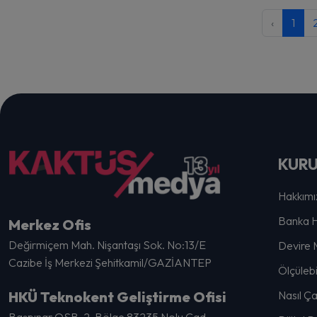
‹
1
KUR
Hakkımı
Banka H
Merkez Ofis
Değirmiçem Mah. Nişantaşı Sok. No:13/E
Devire 
Cazibe İş Merkezi Şehitkamil/GAZİANTEP
Ölçülebi
HKÜ Teknokent Geliştirme Ofisi
Nasıl Ça
Başpınar OSB. 2. Bölge 83235 Nolu Cad.