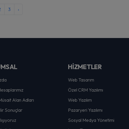
2
3
›
UMSAL
HİZMETLER
zda
Web Tasarım
esaplarımız
Özel CRM Yazılımı
Müsait Alan Adları
Web Yazılım
lir Sonuçlar
Pazaryeri Yazılımı
lışıyoruz
Sosyal Medya Yönetimi