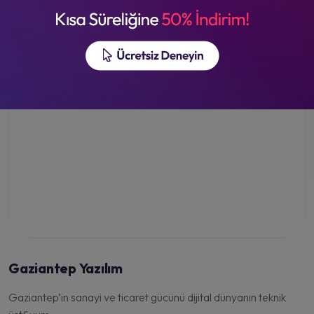
Gaziantep Yazılım
Gaziantep’in sanayi ve ticaret gücünü dijital dünyanın teknik