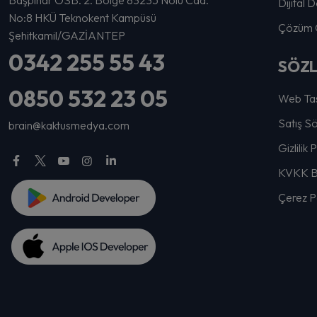
Dijital
No:8 HKÜ Teknokent Kampüsü
Çözüm O
Şehitkamil/GAZİANTEP
0342 255 55 43
SÖZ
0850 532 23 05
Web Tas
Satış S
brain@kaktusmedya.com
Gizlilik 
KVKK Bi
Çerez Po