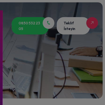
0850 532 23
Teklif
05
İsteyin