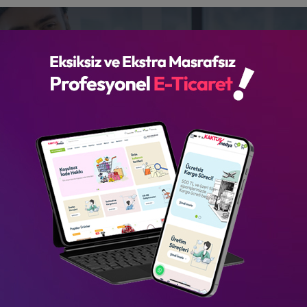
KAKTÜS
HİZMET
YAZILIM
REFERANS
Web Tasarım
Anasayfa
Blog
Web Tasarım