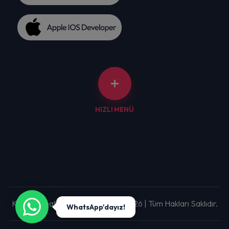
HIZLI MENÜ
Kaktüs Creative Ltd. Şti. | 2013 - 2026 | Tüm Hakları Saklıdır.
WhatsApp'dayız!