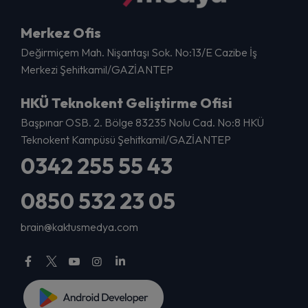
Merkez Ofis
Değirmiçem Mah. Nişantaşı Sok. No:13/E Cazibe İş
Merkezi Şehitkamil/GAZİANTEP
HKÜ Teknokent Geliştirme Ofisi
Başpınar OSB. 2. Bölge 83235 Nolu Cad. No:8 HKÜ
Teknokent Kampüsü Şehitkamil/GAZİANTEP
0342 255 55 43
0850 532 23 05
brain@kaktusmedya.com