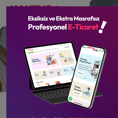
Kaktüs Creative
Sponsorluğunda Çeled
Uşaglar Web Sitesi